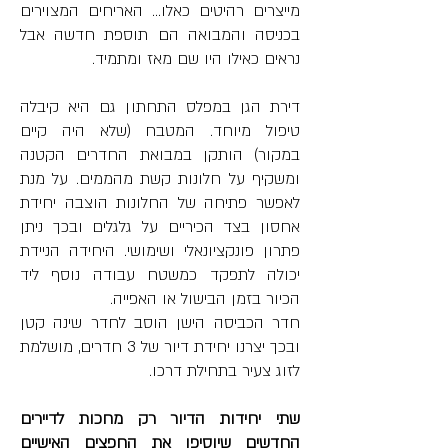
מייצרים רהיטים כאלו... האריחים המצוירים 
בכניסה והמבואה הם תוספת חדשה אבל 
נראים כאילו היו שם מאז ומתמיד. 
דירת הגן במפלס התחתון גם היא קיבלה 
טיפול מיוחד. המטבח (שלא היה קיים 
במקור) הותקן במבואת החדרים הקטנה 
ומשקיף על חלונות קשת מהממים. על מנת 
לאפשר פתיחה של החלונות הוצבה יחידת 
אחסון בצד הכיריים על גלגלים ובכך ניתן 
פתרון פונקציונאלי ושימושי. היחידה הניידת 
יכולה לתפקד כמשטח עבודה נוסף ליד 
הכיור בזמן הבישול או האפייה.
חדר הכביסה הישן הוסב לחדר שינה קטן 
ובכך יצרנו יחידת דיור של 3 חדרים, מושלמת 
לזוג צעיר בתחילת דרכו. 
שתי יחידות הדיור רק מחכות לדיירים 
החדשים שיוסיפו את החפצים האישיים 