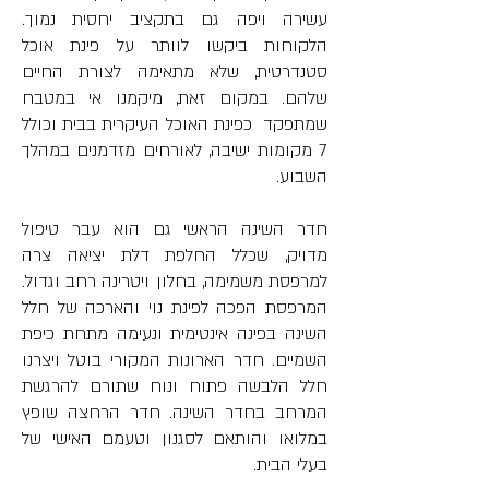
עשירה ויפה גם בתקציב יחסית נמוך. 
הלקוחות ביקשו לוותר על פינת אוכל 
סטנדרטית, שלא מתאימה לצורת החיים 
שלהם. במקום זאת, מיקמנו אי במטבח 
שמתפקד  כפינת האוכל העיקרית בבית וכולל 
7 מקומות ישיבה, לאורחים מזדמנים במהלך 
השבוע. 
חדר השינה הראשי גם הוא עבר טיפול 
מדויק, שכלל החלפת דלת יציאה צרה 
למרפסת משמימה, בחלון ויטרינה רחב וגדול. 
המרפסת הפכה לפינת נוי והארכה של חלל 
השינה בפינה אינטימית ונעימה מתחת כיפת 
השמיים. חדר הארונות המקורי בוטל ויצרנו 
חלל הלבשה פתוח ונוח שתורם להרגשת 
המרחב בחדר השינה. חדר הרחצה שופץ 
במלואו והותאם לסגנון וטעמם האישי של 
בעלי הבית.