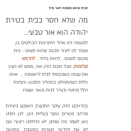
הבית שיצא מעזובה לאור גדול
מה שלא חסר בבית בטירת 
יהודה הוא אור טבעי... 
למעשה זהו אחד היתרונות הבולטים בו, 
שעזר לנו ליצור מקום שהוא פשוט - בית. 
מקום לנשום... להיות ביחד... 
להרגיש 
שְׁלוֹמוּת
. 
אבל הנכס הזה, אור, ממש לא הציג 
את עצמו כשנכנסתי לבית לראשונה ...  אותו 
גיליתי כשהתחלנו בתהליך התכנון והפיכת 
חלל מוזנח וקודר לבית מואר ושמח. 
בפרויקט הזה, עיקר התקציב הושקע ביצירת 
מרחב מגורים נוסף בעליית הגג. לכן ניסינו 
כאן לשמר מה שניתן. לא החלפנו ריצוף וגם 
לא את יחידות הנגרות במטבח. במקום 