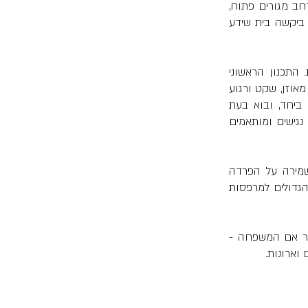
פרויקט הלבשה וסטיילינג בפרויקט קבלני במודיעין עבור משפחה צעירה. אתגר תכנוני למרחב מגורים פתוח, 
קופסא לבנה, שאמור לכלול שלושה אזורים מובהקים, סלון, מטבח ופינת אוכל. המשפחה ביקשה בית שידע 
לכל אורך התהליך, שלקח חודשים רבים, הלקוחות היו מעורבים בהתלבטויות ובבחירות. התכנון הראשוני 
עבר עדכון ועריכה עד לקבלת מרחב מדויק בכל חדר וכל פינה בדירה. הצלחנו ליצור חלל מאוזן, שקט ורגוע 
המתאים למשפחה הצעירה והתוססת. מקום להתכנס אליו בסוף היום להירגע וליהנות ביחד, ובוא בעת 
לשמור על פינות אישיות אינטימיות. מחשבה יתרה הופנתה לפתרונות האחסון בבית, שיהיו נגישים ומותאמים 
הצלחנו ביצירת מטבח מתפקד ומרווח, הכולל גם פינת אוכל לכל בני המשפחה, תוך שמירה על הפרדה 
ויזואלית מוחלטת מאזור הסלון (לא דבר של מה בכך בהינתן אדריכלות הדירה). הפתחים הגדולים למרפסות 
יחידת המאסטר של ההורים הורחבה לכלול חדר שינה חמישי, שהוסב לחדר ארונות עבור אם המשפחה - 
וארונות.