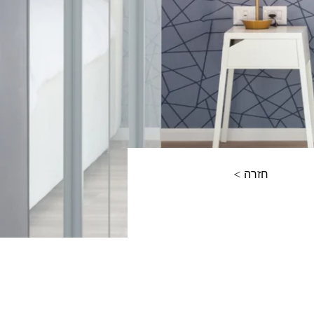
< חזרה