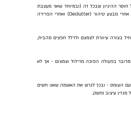
כך הרבה דברים ממלא אותי באשמה, במיוחד שמישהו מעיר על חוסר ההיגיון שבכל זה (ובמיוחד שאני מעצבת 
פנים שצריכה לדעת יותר טוב…) - ובכל זאת, תחושת האשמה אחרי מבצע טיהור (Declutter) ואחרי הפרידה 
אם משהו מכל זה נשמע מוכר, אתם במקום הנכון! במקום להתחיל בצורה עיוורת לצמצם ולדלל חפצים מהבית, 
ניסיתי למצוא מילה מקבילה בעברית ל-Recluttering, לכאורה מדובר בפעולה הפוכה מדילול וצמצום - אך לא 
כל העניין ב-Recluttering הוא לשנות את מערכת היחסים שלנו עם העומס - ובכך לגרש את האשמה שאנו חשים 
 מגזין עיצוב נחשק. 