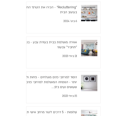
"Recluttering" - הכירו את הטרנד החדש
בעיצוב הבית
6 בינו׳ 2024
אווירה מושלמת בבית בעזרת צבע - בניית
"תחביר" צבעוני
21 ביולי 2023
הסוד למרחבי פנים מוצלחים - פחות ולא
יותר - הנוסחה המושלמת למרחבי פנים
שעושים נעים בלב...
15 ביולי 2023
שְׁלוֹמוּת - 5 דרכים ליצור מרחב אישי תומך