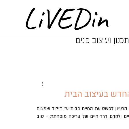
LiVEDin
כנון ועיצוב פנים
מומחי דבר בסדר וארגון מובילים את מהפכת ה- Decluttering, הרעיון לפשט את החיים בבית ע"י דילול וצמצום 
מספר החפצים במרחבי הפנים, לחיות בחללים יותר מינימליסטיים ולקדם דרך חיים של צריכה מופחתת - טוב 