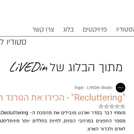
סטודיו
פרויקטים
בלוג
צרו קשר
סטודיו לת
LiVEDin
מתוך הבלוג של
Sigal - LiVEDin Studio
"Recluttering" - הכירו את הטרנד החדש בעיצוב הבית
דירוג של NaN מתוך 5 כוכבים
לאדם ולכדור הארץ.