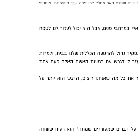
(תיבת אוצרות משנות ה-40 של המאה הקודמת בגבעתיים. באחת המסגרות גלויה ישנה ששלח האח מחו"ל למשפחה. ערך סנטימנטלי ואסטתי 
נכון, הטרנד החדש נוקט בהשקפה לא שגרתית על העומס הויזואלי במרחבי פנים, אבל הוא יכול לעזור לנו לטפח 
בעיקרו של דבר, מדובר על אימוץ העובדה שלחפצים שלנו יש תפקיד גדול להרגשה הכללית שלנו בבית, ולמרות 
שזה עשוי להישמע מנוגד לאינטואיציה, אימוץ הלך הרוח הזה עזר לי לגרש את רגשות האשם האלה פעם אחת 
במקום להסתכל על Recluttering כאל כרטיס חינמי כדי לשמור את כל מה שאנחנו רוצים, הדגש הוא יותר על 
, הוא  "שמור על דברים שמעוררים שמחה" הוא רעיון ששווה 