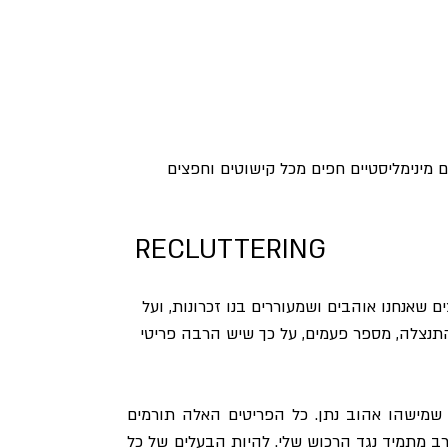
מינימליסטיים חפים מכל קישוטים וחפצים 
 RECLUTTERING
 שאנחנו אוהבים ושמעוררים בנו זכרונות, ועל 
תנצלה, מספר פעמים, על כך שיש הרבה פריטי 
אני, למשל, ממש קשורה לחפצים שהם ירושת משפחה ומתנות שמישהו אהוב נתן. כל הפריטים האלה תורמים 
לעומס ויזואלי בבית שלי, וכמי שמתגאה בחלל שלי, אני נלחמת קרב מתמיד נגד הרכוש שלי. להיות הבעלים של כל 